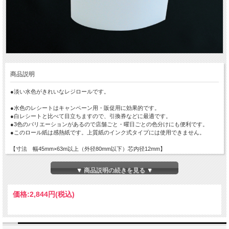
商品説明
●淡い水色がきれいなレジロールです。
●水色のレシートはキャンペーン用・販促用に効果的です。
●白レシートと比べて目立ちますので、引換券などに最適です。
●3色のバリエーションがあるので店舗ごと・曜日ごとの色分けにも便利です。
●このロール紙は感熱紙です。上質紙のインク式タイプには使用できません。
【寸法 幅45mm×63m以上（外径80mm以下）芯内径12mm】
※国産紙です。
▼ 商品説明の続きを見る ▼
価格:
2,844円
(税込)