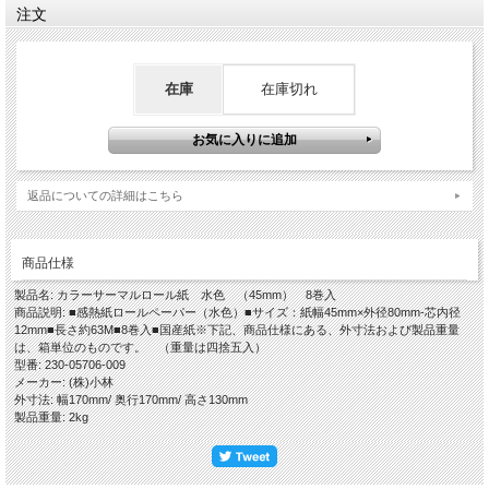
注文
在庫
在庫切れ
返品についての詳細はこちら
商品仕様
製品名: カラーサーマルロール紙 水色 （45mm） 8巻入
商品説明: ■感熱紙ロールペーパー（水色）■サイズ：紙幅45mm×外径80mm-芯内径
12mm■長さ約63M■8巻入■国産紙※下記、商品仕様にある、外寸法および製品重量
は、箱単位のものです。 （重量は四捨五入）
型番: 230-05706-009
メーカー: (株)小林
外寸法: 幅170mm/ 奥行170mm/ 高さ130mm
製品重量: 2kg