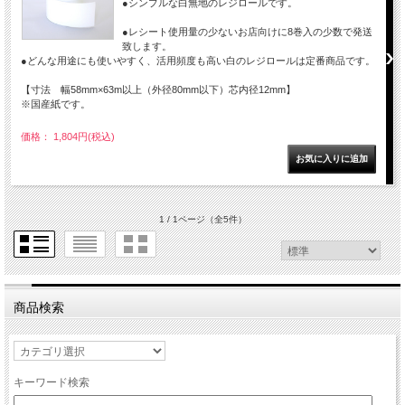
●シンプルな白無地のレジロールです。
●レシート使用量の少ないお店向けに8巻入の少数で発送
致します。
●どんな用途にも使いやすく、活用頻度も高い白のレジロールは定番商品です。
【寸法 幅58mm×63m以上（外径80mm以下）芯内径12mm】
※国産紙です。
価格： 1,804円(税込)
1 / 1ページ
（全5件）
商品検索
キーワード検索