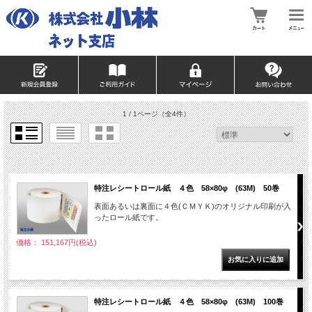
1 / 1ページ
（全4件）
特注レシートロール紙 ４色 58×80φ (63M) 50巻
表面あるいは裏面に４色(ＣＭＹＫ)のオリジナル印刷が入
ったロール紙です。
価格： 151,167円(税込)
特注レシートロール紙 ４色 58×80φ (63M) 100巻