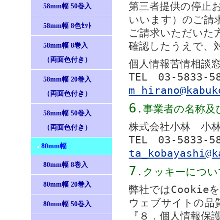
第三者提供の停止
58mm幅 50巻入
いいます）のご請
58mm幅 8色ｾｯﾄ
ご請求いただいた
確認したうえで、
58mm幅 8巻入
（両面色付き）
個人情報苦情相談
TEL 03-5833-
58mm幅 20巻入
m_hirano@kabuk
（両面色付き）
6
.事業者の名称及
58mm幅 50巻入
株式会社小林 小
（両面色付き）
TEL 03-5833-
80mm幅
ta_kobayashi@k
80mm幅 8巻入
7
.クッキーについ
80mm幅 20巻入
弊社ではCooki
ウェブサイトの品
80mm幅 50巻入
『８．個人情報保