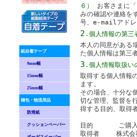
６）
お客さまに「
みの確認や連絡を
号、e-mailア
2
.個人情報の第三
本人の同意がある
紙自着テープ
た個人情報は第三
3
9mm幅
.個人情報取扱い
取得する個人情報
15mm幅
ます。
25mm幅
その場合、十分な
切な管理、監督を
梱包・物流用品
得する目的、取得
防滑紙
目的 ご購入い
クッションペーパー
取得者 株式会社
ボーガスペーパー