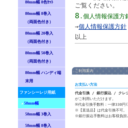
80mm幅 8色ｾｯﾄ
ご覧ください。
80mm幅 8巻入
8
.個人情報保護方
（両面色付き）
→
個人情報保護方針
80mm幅 20巻入
以上
（両面色付き）
80mm幅 50巻入
（両面色付き）
ご利用案内
80mm幅 ハンディ端
末用
お支払い方法
ファンシーレジ用紙
代金引換 / 銀行振込 / ク
がご利用いただけます。
58mm幅
※代金引換手数料：一律330円(
※【直送品】は代金引換不可。
58mm幅 3巻入
※銀行振込手数料はお客様負担
58mm幅 8巻入