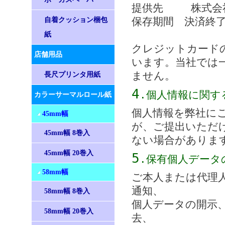
提供先 株式会社
保存期間 決済終
自着クッション梱包
紙
クレジットカード
店舗用品
います。当社では
ません。
長尺プリンタ用紙
4
.個人情報に関す
カラーサーマルロール紙
個人情報を弊社に
45mm幅
が、ご提出いただ
45mm幅 8巻入
ない場合がありま
45mm幅 20巻入
5
.保有個人データ
58mm幅
ご本人または代理
通知、
58mm幅 8巻入
個人データの開示
58mm幅 20巻入
去、