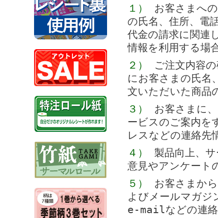
１）
お客さまへの
の氏名、住所、電
代金の請求に関連
情報を利用する場
２）
ご注文内容の
にお客さまの氏名、
文いただいた商品
３）
お客さまに、
ービスのご案内をす
レスなどの連絡先
４）
製品向上、サ
意見やアンケート
５）
お客さまから
よびメールマガジ
e-mailなどの