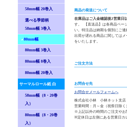
58mm幅 20巻入
商品の発送について
在庫品はご入金確認後2営業日
選べる季節柄
す。 【直送品】は各商品ペー
58mm幅 3巻入
い。特注品は納期を個別にご連
出荷が遅れる商品に関してはメ
80mm幅
をいたします。
80mm幅 3巻入
80mm幅 8巻入
ご注文方法
80mm幅 20巻入
お問合せ先
サーマルロール紙 白
お問合せメールフォームへ
58mm幅（8・20巻
株式会社小林 小林ネット支店
入）
営業時間：月～金（祝祭日除く）9
※上記以外の時間のご注文やお
80mm幅（8・20巻
※定休日は左側にある営業日カ
入）