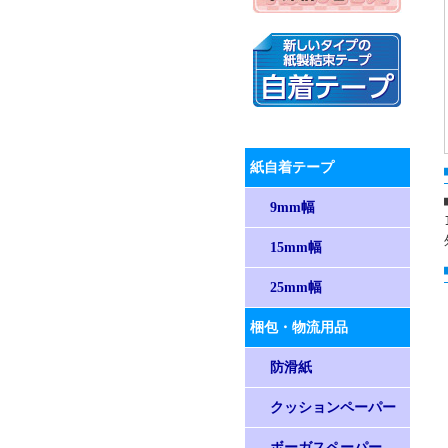
紙自着テープ
9mm幅
15mm幅
25mm幅
梱包・物流用品
防滑紙
クッションペーパー
ボーガスペーパー