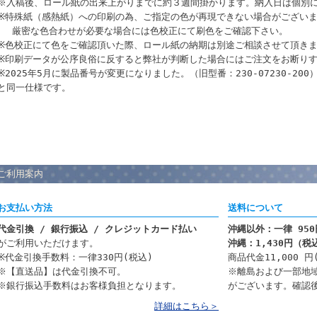
※入稿後、ロール紙の出来上がりまでに約３週間掛かります。納入日は個別
※特殊紙（感熱紙）への印刷の為、ご指定の色が再現できない場合がござい
厳密な色合わせが必要な場合には色校正にて刷色をご確認下さい。
※色校正にて色をご確認頂いた際、ロール紙の納期は別途ご相談させて頂き
※印刷データが公序良俗に反すると弊社が判断した場合にはご注文をお断り
※2025年5月に製品番号が変更になりました。（旧型番：230-07230-2
と同一仕様です。
ご利用案内
お支払い方法
送料について
代金引換 / 銀行振込 / クレジットカード払い
沖縄以外：一律 95
がご利用いただけます。
沖縄：1,430円（税
※代金引換手数料：一律330円(税込)
商品代金11,000 
※【直送品】は代金引換不可。
※離島および一部地
※銀行振込手数料はお客様負担となります。
がございます。確認
詳細はこちら＞