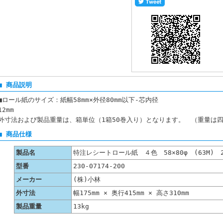
■ 商品説明
■ロール紙のサイズ：紙幅58mm×外径80mm以下-芯内径
12mm ※下記、商品仕
外寸法および製品重量は、箱単位（1箱50巻入り）となります。 （重量は
■ 商品仕様
製品名
特注レシートロール紙 ４色 58×80φ (63M) 2
型番
230-07174-200
メーカー
(株)小林
外寸法
幅175mm × 奥行415mm × 高さ310mm
製品重量
13kg