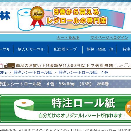
カートをみる
｜
マイページへログイン
ーマル
柄入りサーマル
紙自着テープ
梱包・物流 他
特注
OME
>
特注レシートロール紙
>
特注レシートロール紙 ４色
特注レシートロール紙 ４色 58×80φ (63M) 200巻
●表面あるいは裏面に４色(ＣＭＹＫ)のオリジナル印刷が入ったロール紙で