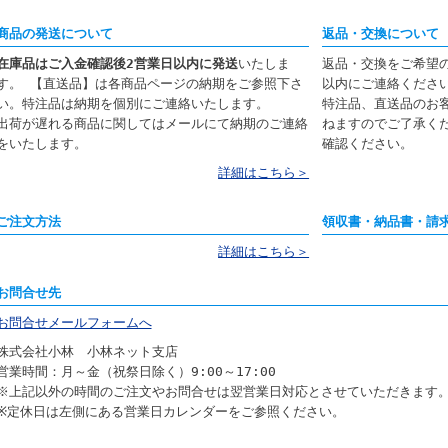
商品の発送について
返品・交換について
在庫品はご入金確認後2営業日以内に発送
いたしま
返品・交換をご希望
す。 【直送品】は各商品ページの納期をご参照下さ
以内にご連絡くださ
い。特注品は納期を個別にご連絡いたします。
特注品、直送品のお
出荷が遅れる商品に関してはメールにて納期のご連絡
ねますのでご了承く
をいたします。
確認ください。
詳細はこちら＞
ご注文方法
領収書・納品書・請
詳細はこちら＞
お問合せ先
お問合せメールフォームへ
株式会社小林 小林ネット支店
営業時間：月～金（祝祭日除く）9:00～17:00
※上記以外の時間のご注文やお問合せは翌営業日対応とさせていただきます
※定休日は左側にある営業日カレンダーをご参照ください。