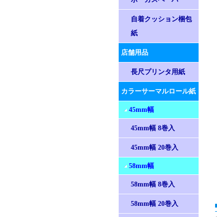
自着クッション梱包
紙
店舗用品
長尺プリンタ用紙
カラーサーマルロール紙
45mm幅
45mm幅 8巻入
45mm幅 20巻入
58mm幅
58mm幅 8巻入
58mm幅 20巻入