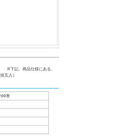
様にある、
四捨五入）
00巻