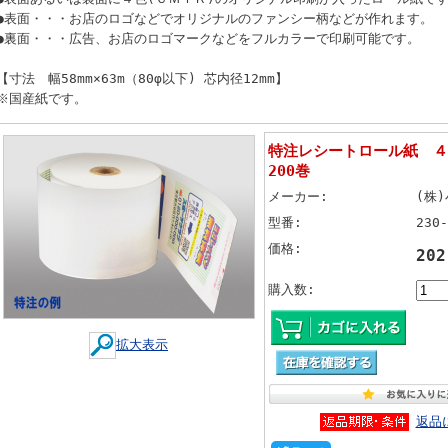
●表面・・・お店のロゴなどでオリジナルのファンシー柄などが作れます。
●裏面・・・広告、お店のロゴマークなどをフルカラーで印刷可能です。
【寸法 幅58mm×63m（80φ以下) 芯内径12mm】
※国産紙です。
特注レシートロール紙 ４色
200巻
メーカー:
(株
型番:
230-
価格:
20
購入数:
拡大表示
返品