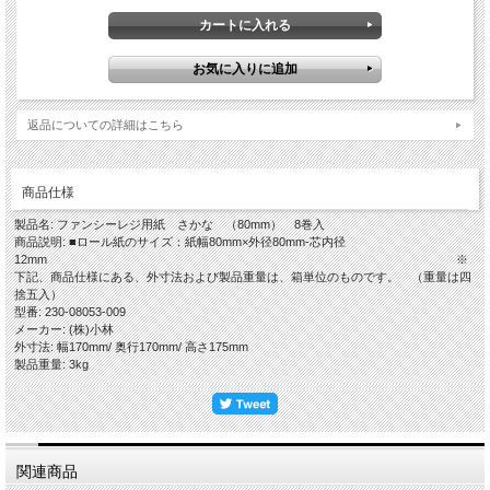
返品についての詳細はこちら
商品仕様
製品名: ファンシーレジ用紙 さかな （80mm） 8巻入
商品説明: ■ロール紙のサイズ：紙幅80mm×外径80mm-芯内径
12mm ※
下記、商品仕様にある、外寸法および製品重量は、箱単位のものです。 （重量は四
捨五入）
型番: 230-08053-009
メーカー: (株)小林
外寸法: 幅170mm/ 奥行170mm/ 高さ175mm
製品重量: 3kg
関連商品