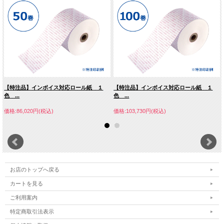
【特注品】インボイス対応ロール紙 １
【特注品】インボイス対応ロール紙 １
色 ...
色 ...
価格:86,020円(税込)
価格:103,730円(税込)
お店のトップへ戻る
カートを見る
ご利用案内
特定商取引法表示