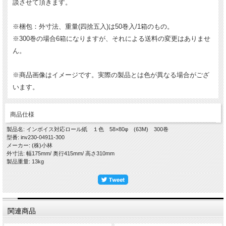
談させて頂きます。
※梱包：外寸法、重量(四捨五入)は50巻入/1箱のもの。
※300巻の場合6箱になりますが、それによる送料の変更はありませ
ん。
※商品画像はイメージです。実際の製品とは色が異なる場合がござ
います。
商品仕様
製品名: インボイス対応ロール紙 １色 58×80φ (63M) 300巻
型番: inv230-04911-300
メーカー: (株)小林
外寸法: 幅175mm/ 奥行415mm/ 高さ310mm
製品重量: 13kg
関連商品