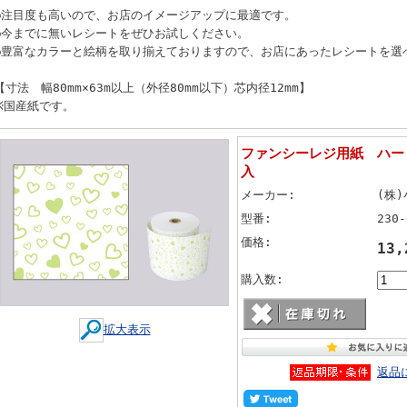
●注目度も高いので、お店のイメージアップに最適です。
●今までに無いレシートをぜひお試しください。
●豊富なカラーと絵柄を取り揃えておりますので、お店にあったレシートを選
【寸法 幅80mm×63m以上（外径80mm以下）芯内径12mm】
※国産紙です。
ファンシーレジ用紙 ハート
入
メーカー:
(株)
型番:
230-
価格:
13
購入数:
拡大表示
返品