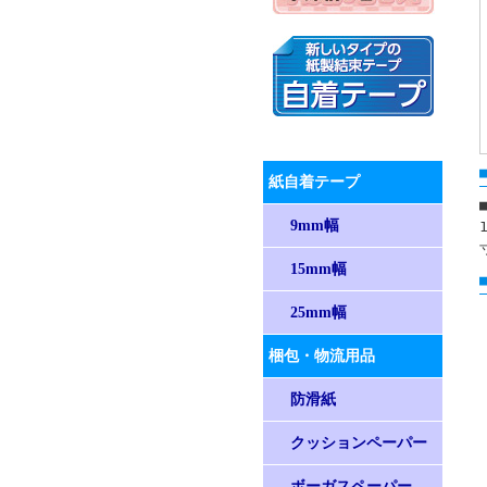
紙自着テープ
9mm幅
15mm幅
25mm幅
梱包・物流用品
防滑紙
クッションペーパー
ボーガスペーパー