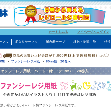
カートをみる
｜
マイページへログイン
ーマル
柄入りサーマル
紙自着テープ
梱包・物流 他
特注
OME
>
ファンシーレジ用紙
>
80mm幅 20巻入
ファンシーレジ用紙 ハート 緑 （80mm） 20巻入
●淡い緑がかわいいハート柄ファンシーレジ用紙です。