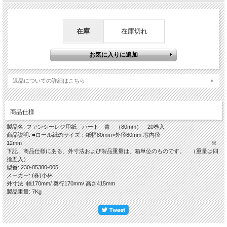
在庫
在庫切れ
返品についての詳細はこちら
商品仕様
製品名: ファンシーレジ用紙 ハート 青 （80mm） 20巻入
商品説明: ■ロール紙のサイズ：紙幅80mm×外径80mm-芯内径
12mm ※
下記、商品仕様にある、外寸法および製品重量は、箱単位のものです。 （重量は四
捨五入）
型番: 230-05380-005
メーカー: (株)小林
外寸法: 幅170mm/ 奥行170mm/ 高さ415mm
製品重量: 7Kg